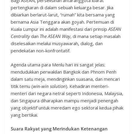
Bagi ASEAN, perselisihan antaranggota ibarat
pertengkaran di dalam sebuah keluarga besar. Jika
dibiarkan berlarut-larut, “rumah” kita bersama yang
bernama Asia Tenggara akan goyah. Pertemuan di
Kuala Lumpur ini adalah manifestasi dari prinsip
ASEAN
Centrality
dan
The ASEAN Way
, di mana setiap masalah
diselesaikan melalui musyawarah, dialog, dan
pendekatan non-konfrontatif.
Agenda utama para Menlu hari ini sangat jelas:
mendudukkan perwakilan Bangkok dan Phnom Penh
dalam satu meja, mendinginkan suasana, dan mencari
titik temu (
win-win solution
). Kehadiran menteri-
menteri dari negara netral seperti Indonesia, Malaysia,
dan Singapura diharapkan mampu menjadi penengah
yang objektif untuk meredam ego sektoral kedua pihak
yang bertikai.
Suara Rakyat yang Merindukan Ketenangan