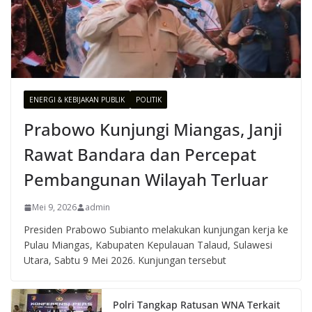
ENERGI & KEBIJAKAN PUBLIK
POLITIK
Prabowo Kunjungi Miangas, Janji
Rawat Bandara dan Percepat
Pembangunan Wilayah Terluar
Mei 9, 2026
admin
Presiden Prabowo Subianto melakukan kunjungan kerja ke
Pulau Miangas, Kabupaten Kepulauan Talaud, Sulawesi
Utara, Sabtu 9 Mei 2026. Kunjungan tersebut
Polri Tangkap Ratusan WNA Terkait