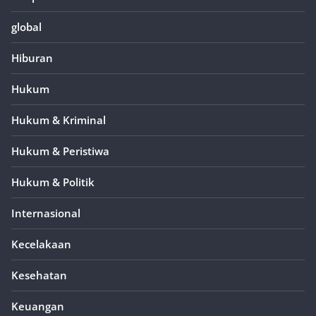
global
Hiburan
Hukum
Hukum & Kriminal
Hukum & Peristiwa
Hukum & Politik
Internasional
Kecelakaan
Kesehatan
Keuangan