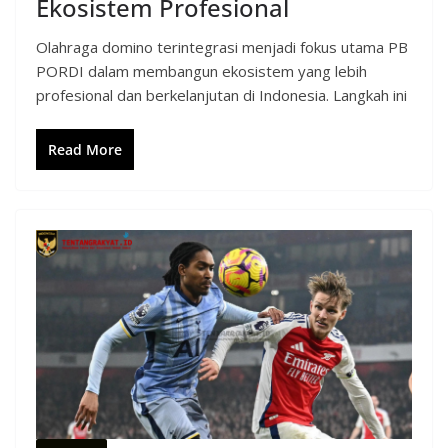
Ekosistem Profesional
Olahraga domino terintegrasi menjadi fokus utama PB
PORDI dalam membangun ekosistem yang lebih
profesional dan berkelanjutan di Indonesia. Langkah ini
Read More