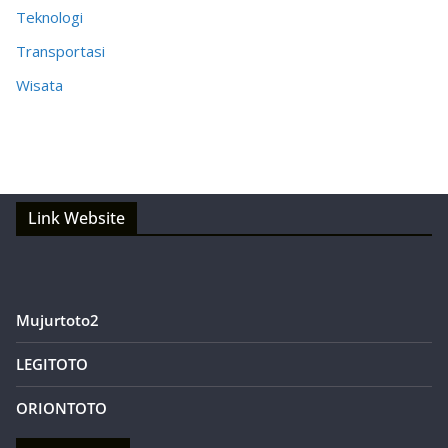
Teknologi
Transportasi
Wisata
Link Website
Mujurtoto2
LEGITOTO
ORIONTOTO