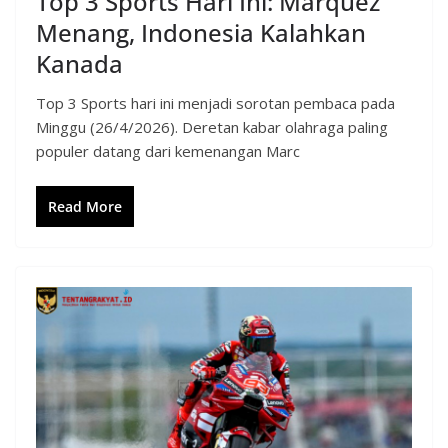
Top 3 Sports Hari Ini: Marquez
Menang, Indonesia Kalahkan
Kanada
Top 3 Sports hari ini menjadi sorotan pembaca pada
Minggu (26/4/2026). Deretan kabar olahraga paling
populer datang dari kemenangan Marc
Read More