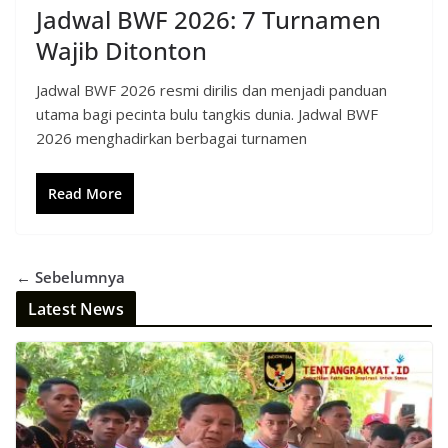
Jadwal BWF 2026: 7 Turnamen
Wajib Ditonton
Jadwal BWF 2026 resmi dirilis dan menjadi panduan
utama bagi pecinta bulu tangkis dunia. Jadwal BWF
2026 menghadirkan berbagai turnamen
Read More
← Sebelumnya
Latest News