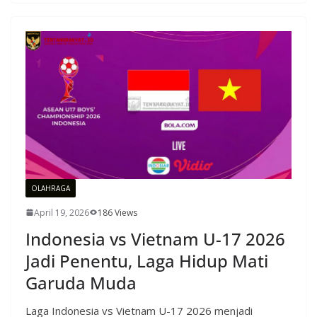
OLAHRAGA
April 19, 2026
186 Views
Indonesia vs Vietnam U-17 2026
Jadi Penentu, Laga Hidup Mati
Garuda Muda
Laga Indonesia vs Vietnam U-17 2026 menjadi