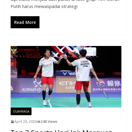
Putih harus mewaspadai strategi
Read More
OLAHRAGA
April 26, 2026
248 Views