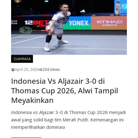
OLAHRAGA
April 25, 2026
204 Views
Indonesia Vs Aljazair 3-0 di
Thomas Cup 2026, Alwi Tampil
Meyakinkan
Indonesia vs Aljazair 3-0 di Thomas Cup 2026 menjadi
awal yang solid bagi tim Merah Putih. Kemenangan ini
memperlihatkan dominasi