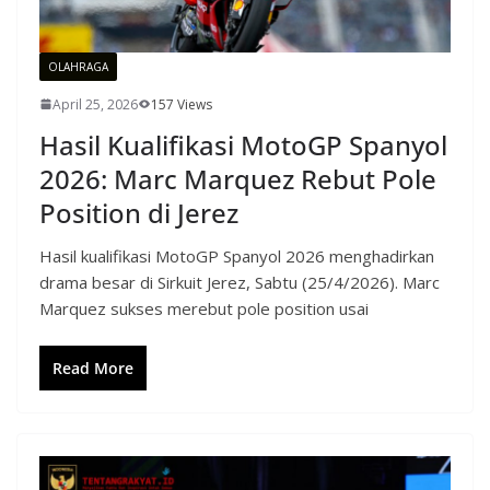
OLAHRAGA
April 25, 2026
157 Views
Hasil Kualifikasi MotoGP Spanyol
2026: Marc Marquez Rebut Pole
Position di Jerez
Hasil kualifikasi MotoGP Spanyol 2026 menghadirkan
drama besar di Sirkuit Jerez, Sabtu (25/4/2026). Marc
Marquez sukses merebut pole position usai
Read More