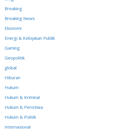
Breaking
Breaking News
Ekonomi
Energi & Kebijakan Publik
Gaming
Geopolitik
global
Hiburan
Hukum
Hukum & Kriminal
Hukum & Peristiwa
Hukum & Politik
Internasional