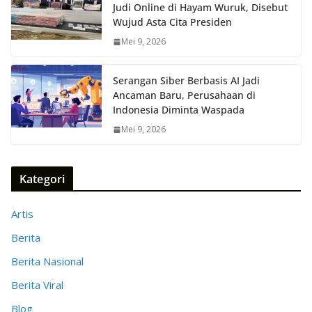
Judi Online di Hayam Wuruk, Disebut
Wujud Asta Cita Presiden
Mei 9, 2026
Serangan Siber Berbasis AI Jadi
Ancaman Baru, Perusahaan di
Indonesia Diminta Waspada
Mei 9, 2026
Kategori
Artis
Berita
Berita Nasional
Berita Viral
Blog