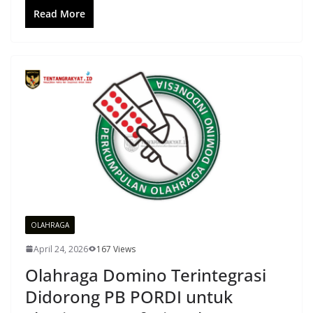
Read More
OLAHRAGA
April 24, 2026
167 Views
Olahraga Domino Terintegrasi
Didorong PB PORDI untuk