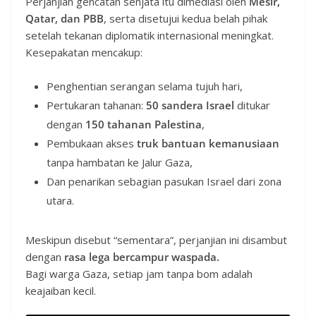
Perjanjian gencatan senjata itu dimediasi oleh
Mesir,
Qatar, dan PBB
, serta disetujui kedua belah pihak
setelah tekanan diplomatik internasional meningkat.
Kesepakatan mencakup:
Penghentian serangan selama tujuh hari,
Pertukaran tahanan:
50 sandera Israel
ditukar
dengan
150 tahanan Palestina
,
Pembukaan akses
truk bantuan kemanusiaan
tanpa hambatan ke Jalur Gaza,
Dan penarikan sebagian pasukan Israel dari zona
utara.
Meskipun disebut “sementara”, perjanjian ini disambut
dengan
rasa lega bercampur waspada.
Bagi warga Gaza, setiap jam tanpa bom adalah
keajaiban kecil.