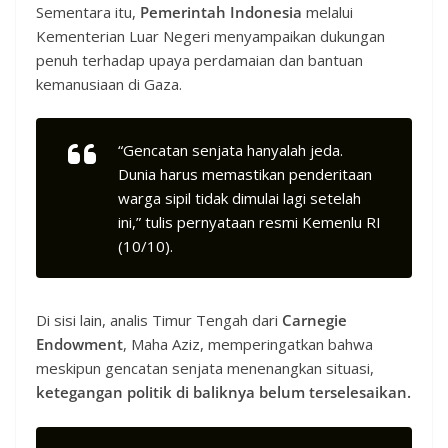
Sementara itu,
Pemerintah Indonesia
melalui
Kementerian Luar Negeri menyampaikan dukungan
penuh terhadap upaya perdamaian dan bantuan
kemanusiaan di Gaza.
“Gencatan senjata hanyalah jeda.
Dunia harus memastikan penderitaan
warga sipil tidak dimulai lagi setelah
ini,” tulis pernyataan resmi Kemenlu RI
(10/10).
Di sisi lain, analis Timur Tengah dari
Carnegie
Endowment
, Maha Aziz, memperingatkan bahwa
meskipun gencatan senjata menenangkan situasi,
ketegangan politik di baliknya belum terselesaikan.