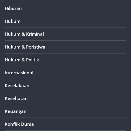
Hiburan
Hukum
Hukum & Kriminal
Hukum & Peristiwa
Hukum & Politik
Internasional
Kecelakaan
Kesehatan
Keuangan
Konflik Dunia