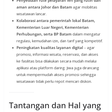
Penyediaan rute pelayaran feri yang rutin dan
aman antara Johor dan Batam
agar mobilitas
wisatawan lancar.
Kolaborasi antara pemerintah lokal Batam,
Kementerian Luar Negeri, Kementerian
Perhubungan, serta BP Batam
dalam mengatur
regulasi, kemudahan izin, dan tarif yang kompetitif.
Peningkatan kualitas layanan digital
– agar
promosi, informasi wisata, reservasi, dan akses
ke fasilitas bisa dilakukan secara mudah melalui
aplikasi atau platform daring. Jiwa juga dirancang
untuk mempermudah akses promosi sehingga
wisatawan tidak perlu repot mencari diskon.
Tantangan dan Hal yang