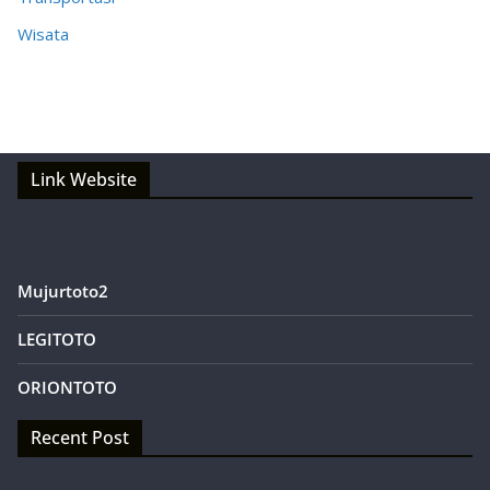
Wisata
Link Website
Mujurtoto2
LEGITOTO
ORIONTOTO
Recent Post