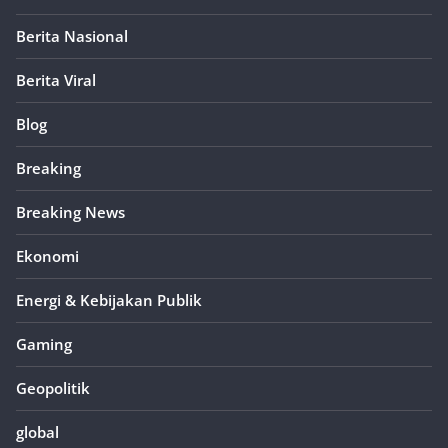
Berita Nasional
Berita Viral
Blog
Breaking
Breaking News
Ekonomi
Energi & Kebijakan Publik
Gaming
Geopolitik
global