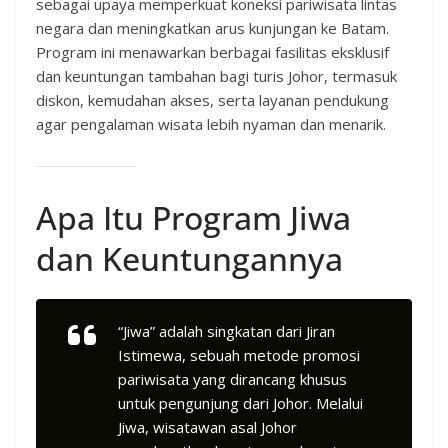
sebagai upaya memperkuat koneksi pariwisata lintas
negara dan meningkatkan arus kunjungan ke Batam.
Program ini menawarkan berbagai fasilitas eksklusif
dan keuntungan tambahan bagi turis Johor, termasuk
diskon, kemudahan akses, serta layanan pendukung
agar pengalaman wisata lebih nyaman dan menarik.
Apa Itu Program Jiwa
dan Keuntungannya
“Jiwa” adalah singkatan dari Jiran
Istimewa, sebuah metode promosi
pariwisata yang dirancang khusus
untuk pengunjung dari Johor. Melalui
Jiwa, wisatawan asal Johor