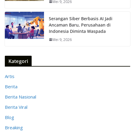
Mei 9, 2026
Serangan Siber Berbasis AI Jadi
Ancaman Baru, Perusahaan di
Indonesia Diminta Waspada
Mei 9, 2026
Kategori
Artis
Berita
Berita Nasional
Berita Viral
Blog
Breaking