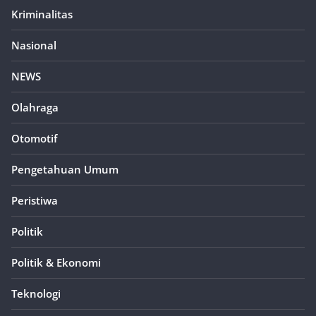
Kriminalitas
Nasional
NEWS
Olahraga
Otomotif
Pengetahuan Umum
Peristiwa
Politik
Politik & Ekonomi
Teknologi