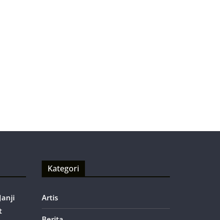
Kategori
anji
Artis
t
Berita