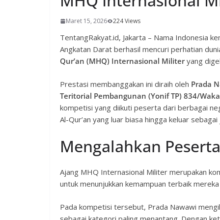
MHQ Internasional Mil
Maret 15, 2026
224 Views
TentangRakyat.id, Jakarta – Nama Indonesia kem
Angkatan Darat berhasil mencuri perhatian dun
Qur’an (MHQ) Internasional Militer
yang digel
Prestasi membanggakan ini diraih oleh
Prada N
Teritorial Pembangunan (Yonif TP) 834/Wak
kompetisi yang diikuti peserta dari berbagai n
Al-Qur’an yang luar biasa hingga keluar sebagai
Mengalahkan Peserta
Ajang MHQ Internasional Militer merupakan ko
untuk menunjukkan kemampuan terbaik merek
Pada kompetisi tersebut, Prada Nawawi mengi
sebagai kategori paling menantang. Dengan kete