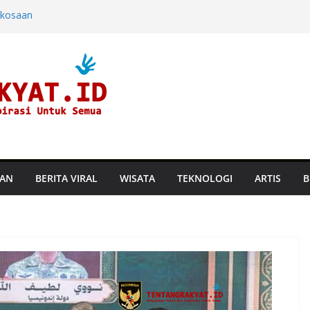
rkosaan
ndara dan
ine di Hayam
aru, Perusahaan
an Suhu
TAN
BERITA VIRAL
WISATA
TEKNOLOGI
ARTIS
B