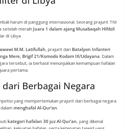
iter di Libya
bali harum di panggung internasional. Seorang prajurit TNI
ia setelah meraih
Juara 1 dalam ajang Musabaqah Hifdzil
ar di Libya.
awawi M.M. Latifullah
, prajurit dari
Batalyon Infanteri
anga Mere, Brigif 21/Komodo Kodam IX/Udayana
. Dalam
egara tersebut, ia berhasil menunjukkan kemampuan hafalan
 juara pertama.
 dari Berbagai Negara
mpetisi yang mempertemukan prajurit dari berbagai negara
a dalam
menghafal Al-Qur’an
.
kuti
kategori hafalan 30 juz Al-Qur’an
, yang dikenal
litian, kekuatan hafalan, serta ketepatan tajwid yang