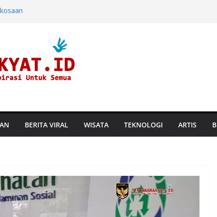
rkosaan
ndara dan
ine di Hayam
aru, Perusahaan
an Suhu
TAN
BERITA VIRAL
WISATA
TEKNOLOGI
ARTIS
B