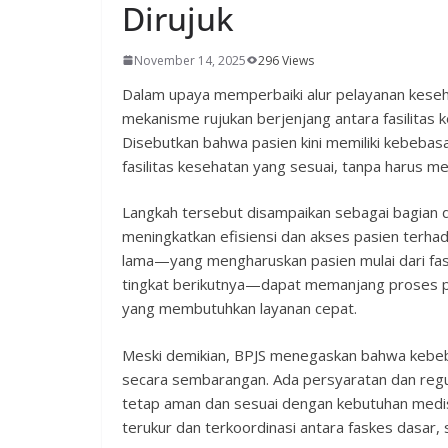
Dirujuk
November 14, 2025
296 Views
Dalam upaya memperbaiki alur pelayanan kese
mekanisme rujukan berjenjang antara fasilitas 
Disebutkan bahwa pasien kini memiliki kebebas
fasilitas kesehatan yang sesuai, tanpa harus m
Langkah tersebut disampaikan sebagai bagian d
meningkatkan efisiensi dan akses pasien terha
lama—yang mengharuskan pasien mulai dari fasi
tingkat berikutnya—dapat memanjang proses 
yang membutuhkan layanan cepat.
Meski demikian, BPJS menegaskan bahwa kebebasa
secara sembarangan. Ada persyaratan dan regul
tetap aman dan sesuai dengan kebutuhan medis.
terukur dan terkoordinasi antara faskes dasar, s