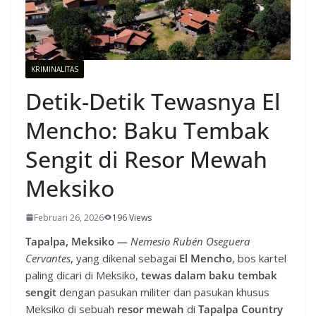
KRIMINALITAS
Detik-Detik Tewasnya El
Mencho: Baku Tembak
Sengit di Resor Mewah
Meksiko
Februari 26, 2026
196 Views
Tapalpa, Meksiko —
Nemesio Rubén Oseguera
Cervantes
, yang dikenal sebagai
El Mencho
, bos kartel
paling dicari di Meksiko,
tewas dalam baku tembak
sengit
dengan pasukan militer dan pasukan khusus
Meksiko di sebuah
resor mewah
di
Tapalpa Country