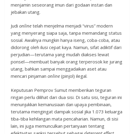
menjamin seseorang imun dari godaan instan dan
jebakan utang.
Judi
online
telah menjelma menjadi “virus” modern
yang menyerang siapa saja, tanpa memandang status
sosial. Awalnya mungkin hanya iseng, coba-coba, atau
didorong oleh ilusi cepat kaya. Namun, sifat adiktif dari
perjudian—terutama yang mudah diakses lewat
ponsel—membuat banyak orang terperosok ke jurang
utang, bahkan sampai menggadaikan aset atau
mencari pinjaman
online
(pinjol) ilegal.
Keputusan Pemprov Sumut memberikan teguran
ringan perlu dilihat dari dua sisi. Di satu sisi, teguran ini
menunjukkan kemanusiaan dan upaya pembinaan,
terutama mengingat dampak sosial jika 1.073 keluarga
tiba-tiba kehilangan mata pencaharian. Namun, di sisi
lain, ini juga memunculkan pertanyaan tentang
efektivitas sanksi tersebut sebagai
deterrent effect