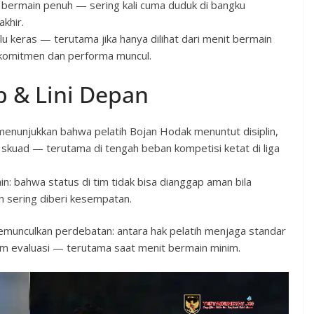
 bermain penuh — sering kali cuma duduk di bangku
khir.
u keras — terutama jika hanya dilihat dari menit bermain
 komitmen dan performa muncul.
b & Lini Depan
nunjukkan bahwa pelatih Bojan Hodak menuntut disiplin,
 skuad — terutama di tengah beban kompetisi ketat di liga
n: bahwa status di tim tidak bisa dianggap aman bila
 sering diberi kesempatan.
ni memunculkan perdebatan: antara hak pelatih menjaga standar
lam evaluasi — terutama saat menit bermain minim.