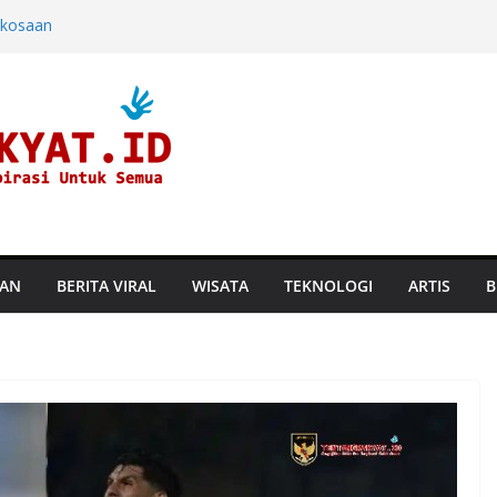
rkosaan
ndara dan
ine di Hayam
aru, Perusahaan
an Suhu
TAN
BERITA VIRAL
WISATA
TEKNOLOGI
ARTIS
B