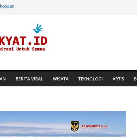
rkosaan
ndara dan
ine di Hayam
aru, Perusahaan
an Suhu
TAN
BERITA VIRAL
WISATA
TEKNOLOGI
ARTIS
B