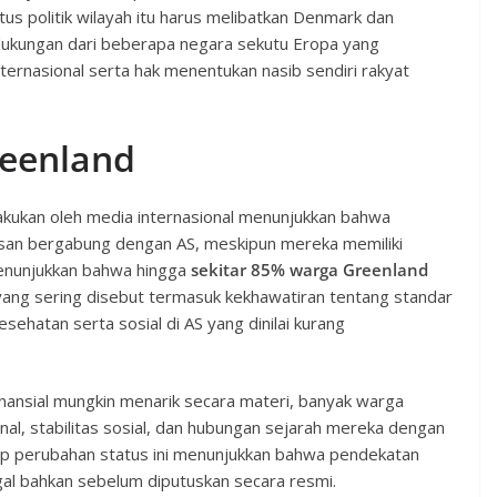
us politik wilayah itu harus melibatkan Denmark dan
dukungan dari beberapa negara sekutu Eropa yang
rnasional serta hak menentukan nasib sendiri rakyat
reenland
ilakukan oleh media internasional menunjukkan bahwa
san bergabung dengan AS, meskipun mereka memiliki
menunjukkan bahwa hingga
sekitar 85% warga Greenland
 yang sering disebut termasuk kekhawatiran tentang standar
ehatan serta sosial di AS yang dinilai kurang
nansial mungkin menarik secara materi, banyak warga
al, stabilitas sosial, dan hubungan sejarah mereka dengan
ap perubahan status ini menunjukkan bahwa pendekatan
gal bahkan sebelum diputuskan secara resmi.