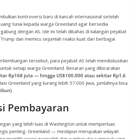
mbulkan kontroversi baru di kancah internasional setelah
uang tunai kepada warga Greenland agar bersedia
abung dengan AS. Ide ini telah dibahas di kalangan pejabat
 Trump dan memicu sejumlah reaksi kuat dari berbagai
kembangan tersebut, para pejabat AS telah mendiskusikan
untuk setiap warga Greenland. Besaran yang dibicarakan
tar Rp168 juta — hingga US$100.000 atau sekitar Rp1,6
pulasi Greenland yang kurang lebih 57.000 jiwa, jumlahnya bisa
iliun)
.
psi Pembayaran
bangan yang lebih luas di Washington untuk memperluas
ategis penting. Greenland — meskipun merupakan wilayah
 memiliki posisi geopolitik dan sumber daya mineral yang