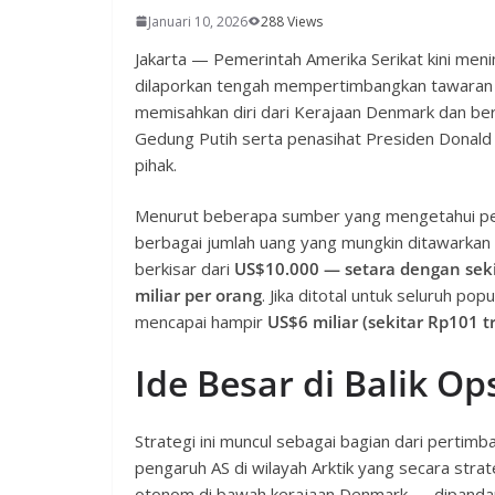
Januari 10, 2026
288 Views
Jakarta — Pemerintah Amerika Serikat kini meni
dilaporkan tengah mempertimbangkan tawaran 
memisahkan diri dari Kerajaan Denmark dan berg
Gedung Putih serta penasihat Presiden Donald
pihak.
Menurut beberapa sumber yang mengetahui per
berbagai jumlah uang yang mungkin ditawarkan 
berkisar dari
US$10.000 — setara dengan seki
miliar per orang
. Jika ditotal untuk seluruh po
mencapai hampir
US$6 miliar (sekitar Rp101 tr
Ide Besar di Balik O
Strategi ini muncul sebagai bagian dari pertim
pengaruh AS di wilayah Arktik yang secara str
otonom di bawah kerajaan Denmark — dipandang