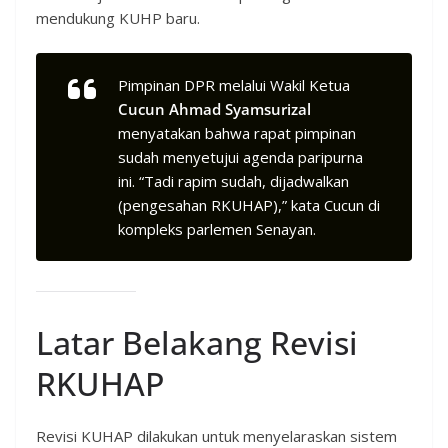
mendukung KUHP baru.
Pimpinan DPR melalui Wakil Ketua
Cucun Ahmad Syamsurizal
menyatakan bahwa rapat pimpinan
sudah menyetujui agenda paripurna
ini. “Tadi rapim sudah, dijadwalkan
(pengesahan RKUHAP),” kata Cucun di
kompleks parlemen Senayan.
Latar Belakang Revisi
RKUHAP
Revisi KUHAP dilakukan untuk menyelaraskan sistem