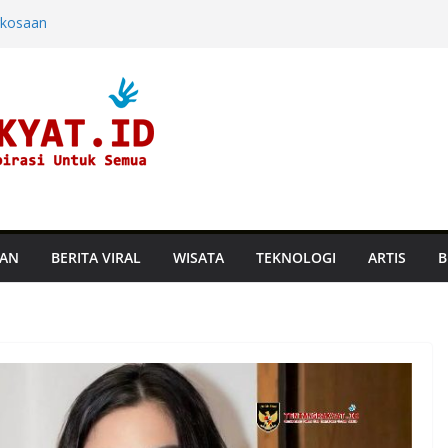
rkosaan
ndara dan
ine di Hayam
aru, Perusahaan
an Suhu
TAN
BERITA VIRAL
WISATA
TEKNOLOGI
ARTIS
B