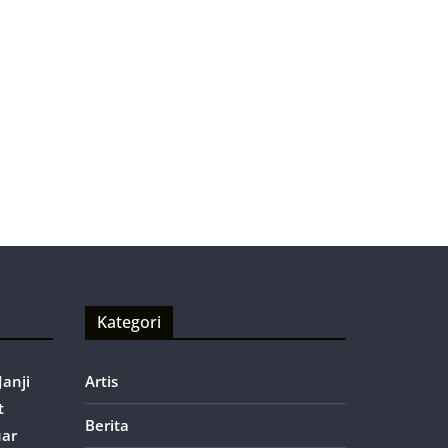
Kategori
anji
Artis
t
Berita
uar