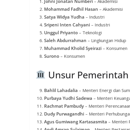
Johni Jonatan Numberi
– Akademisi
Mohammad Fadhil Hasan
– Akademisi
Satya Widya Yudha
– Industri
Sripeni Inten Cahyani
– Industri
Unggul Priyanto
– Teknologi
Saleh Abdurrahman
– Lingkungan Hidup
Muhammad Kholid Syeirazi
– Konsumen
Surono
– Konsumen
Unsur Pemerintah
Bahlil Lahadalia
– Menteri Energi dan Sum
Purbaya Yudhi Sadewa
– Menteri Keuang
Rachmat Pambudy
– Menteri Perencanaa
Dudy Purwagandhi
– Menteri Perhubunga
Agus Gumiwang Kartasasmita
– Menteri 
Andi Amran Sulaiman
– Menteri Pertania