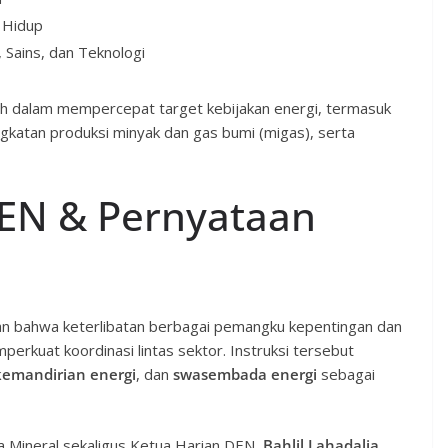
 Hidup
 Sains, dan Teknologi
h dalam mempercepat target kebijakan energi, termasuk
gkatan produksi minyak dan gas bumi (migas), serta
DEN & Pernyataan
n bahwa keterlibatan berbagai pemangku kepentingan dan
rkuat koordinasi lintas sektor. Instruksi tersebut
kemandirian energi
, dan
swasembada energi
sebagai
a Mineral sekaligus Ketua Harian DEN,
Bahlil Lahadalia
,