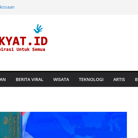
rkosaan
ndara dan
ine di Hayam
aru, Perusahaan
an Suhu
TAN
BERITA VIRAL
WISATA
TEKNOLOGI
ARTIS
B