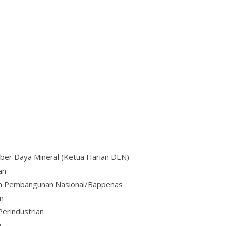
ber Daya Mineral (Ketua Harian DEN)
an
n Pembangunan Nasional/Bappenas
n
Perindustrian
n