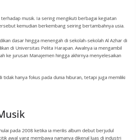
n terhadap musik. Ia sering mengikuti berbagai kegiatan
t tersebut kemudian berkembang seiring bertambahnya usia.
ikan dasar hingga menengah di sekolah-sekolah Al Azhar di
idikan di Universitas Pelita Harapan. Awalnya ia mengambil
ndah ke jurusan Manajemen hingga akhirnya menyelesaikan
tidak hanya fokus pada dunia hiburan, tetapi juga memiliki
 Musik
imulai pada 2008 ketika ia merilis album debut berjudul
titik awal yang membawa namanya dikenal luas di industri