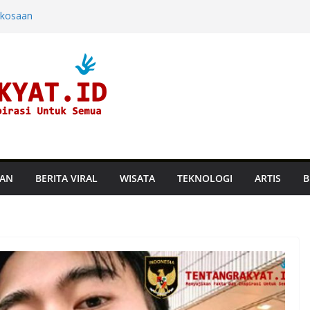
rkosaan
ndara dan
ine di Hayam
aru, Perusahaan
an Suhu
TAN
BERITA VIRAL
WISATA
TEKNOLOGI
ARTIS
B