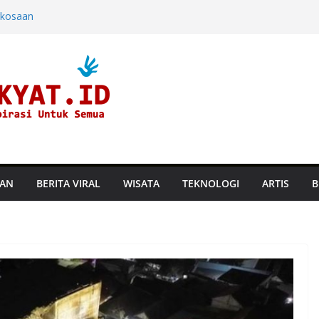
rkosaan
ndara dan
ine di Hayam
aru, Perusahaan
an Suhu
TAN
BERITA VIRAL
WISATA
TEKNOLOGI
ARTIS
B