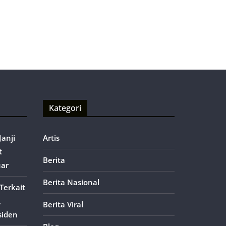
Kategori
anji
Artis
t
Berita
uar
Berita Nasional
Terkait
,
Berita Viral
siden