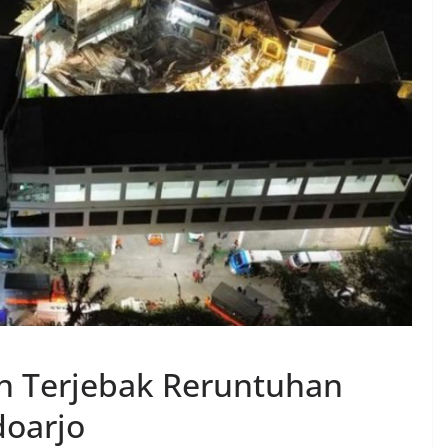
h Terjebak Reruntuhan
doarjo