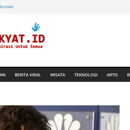
rkosaan
ndara dan
ine di Hayam
aru, Perusahaan
an Suhu
TAN
BERITA VIRAL
WISATA
TEKNOLOGI
ARTIS
B