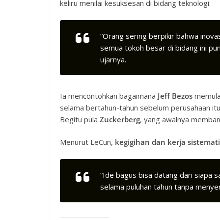
keliru menilai kesuksesan di bidang teknologi.
“Orang sering berpikir bahwa inovas
semua tokoh besar di bidang ini p
ujarnya.
Ia mencontohkan bagaimana
Jeff Bezos
memulai
selama bertahun-tahun sebelum perusahaan itu 
Begitu pula
Zuckerberg
, yang awalnya memban
Menurut LeCun,
kegigihan dan kerja sistemati
“Ide bagus bisa datang dari siapa 
selama puluhan tahun tanpa menyer