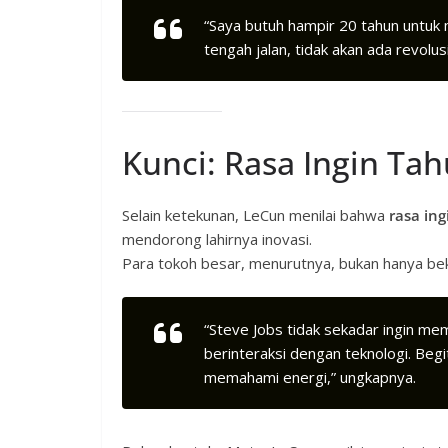
“Saya butuh hampir 20 tahun untuk m
tengah jalan, tidak akan ada revolus
Kunci: Rasa Ingin Ta
Selain ketekunan, LeCun menilai bahwa
rasa ing
mendorong lahirnya inovasi.
Para tokoh besar, menurutnya, bukan hanya bek
“Steve Jobs tidak sekadar ingin me
berinteraksi dengan teknologi. Begitu
memahami energi,” ungkapnya.