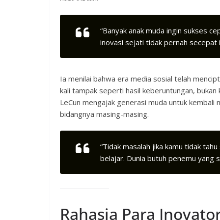
“Banyak anak muda ingin sukses cepat
inovasi sejati tidak pernah secepat i
Ia menilai bahwa era media sosial telah mencip
kali tampak seperti hasil keberuntungan, bukan
LeCun mengajak generasi muda untuk kembali 
bidangnya masing-masing.
“Tidak masalah jika kamu tidak tah
belajar. Dunia butuh penemu yang sa
Rahasia Para Inovator