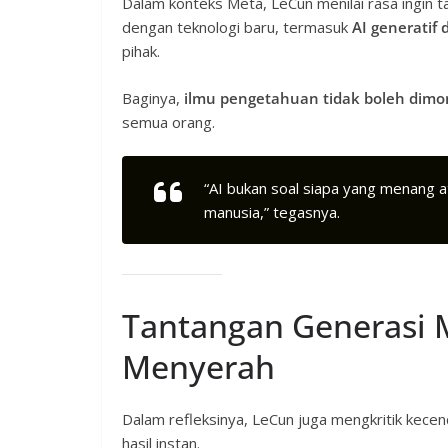
Dalam konteks Meta, LeCun menilai rasa ingin
dengan teknologi baru, termasuk
AI generatif
pihak.
Baginya,
ilmu pengetahuan tidak boleh dimon
semua orang.
“AI bukan soal siapa yang menang a
manusia,” tegasnya.
Tantangan Generasi M
Menyerah
Dalam refleksinya, LeCun juga mengkritik kecen
hasil instan.