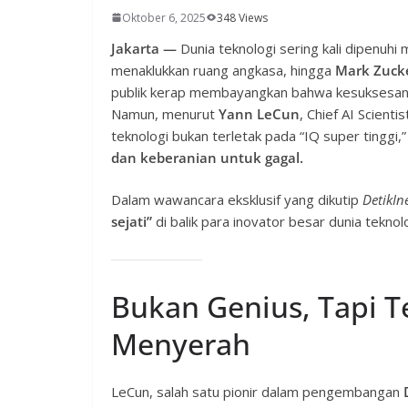
Oktober 6, 2025
348 Views
Jakarta —
Dunia teknologi sering kali dipenuhi
menaklukkan ruang angkasa, hingga
Mark Zuck
publik kerap membayangkan bahwa kesuksesan m
Namun, menurut
Yann LeCun
, Chief AI Scientis
teknologi bukan terletak pada “IQ super tinggi,
dan keberanian untuk gagal.
Dalam wawancara eksklusif yang dikutip
DetikIn
sejati”
di balik para inovator besar dunia teknolo
Bukan Genius, Tapi 
Menyerah
LeCun, salah satu pionir dalam pengembangan