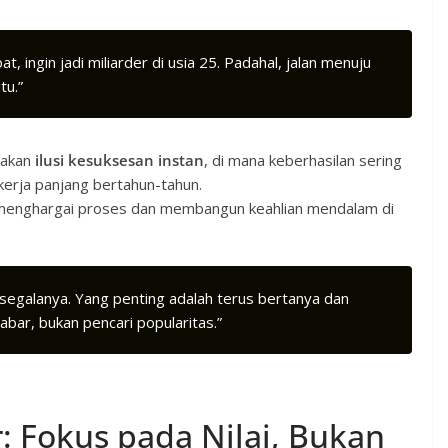
, ingin jadi miliarder di usia 25. Padahal, jalan menuju
tu.”
takan
ilusi kesuksesan instan
, di mana keberhasilan sering
 kerja panjang bertahun-tahun.
menghargai proses dan membangun keahlian mendalam di
u segalanya. Yang penting adalah terus bertanya dan
bar, bukan pencari popularitas.”
: Fokus pada Nilai, Bukan