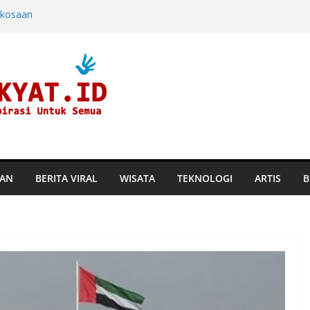
rkosaan
ndara dan
ine di Hayam
aru, Perusahaan
an Suhu
TAN
BERITA VIRAL
WISATA
TEKNOLOGI
ARTIS
B